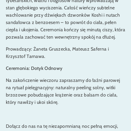
tybetańskich, wiatru i odgłosów natury wprowadzają w
stan głębokiego wyciszenia. Całość wieńczy subtelne
wachlowanie przy dźwiękach dzwonków Koshi i nutach
sandałowca z benzoesem – to powrót do ciała, pełen
ciepła i ukojenia. Ceremonia kończy się minutą ciszy, która
pozwala zachować ten wewnętrzny spokój na dłużej.
Prowadzący: Żaneta Gruszecka, Mateusz Saferna i
Krzysztof Tarnawa.
Ceremonia: Dotyk Odnowy
Na zakończenie wieczoru zapraszamy do łaźni parowej
na rytuał pielęgnacyjny: naturalny peeling solny, witki
brzozowe pobudzające krążenie oraz balsam do ciała,
który nawilży i ukoi skórę.
Dołącz do nas na tę niezapomnianą noc pełną emocji,